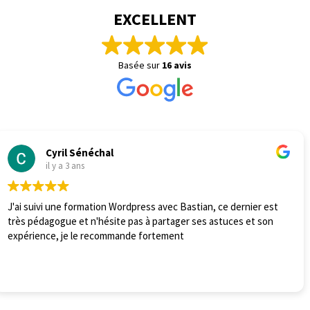
EXCELLENT
Basée sur
16 avis
Anne lefebvre
il y a 3 ans
Je suis très satisfaite par la clarté et la simplicité des explicat
de Bastian. J'ai particulièrement apprécié son approche
pédagogique et accessible même pour une novice... Je
recommande vivement les cours de Bastian à tous ceux qui
souhaitent se familiariser avec l'informatique MAC ou PC.
Lire la suite