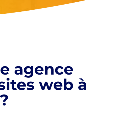
re agence
sites web à
 ?