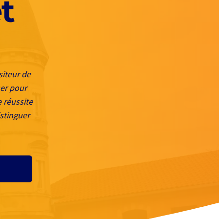
t
siteur de
ser pour
 réussite
istinguer