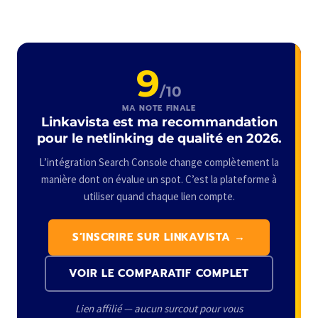
ancres de lien, maintenir un rythme d’acquisition naturel.
L’intégration Search Console de Linkavista réduit même
le risque principal du netlinking — acheter des liens sur
des sites à trafic artificiel que Google peut détécter et
9
dévaloriser.
/10
MA NOTE FINALE
Linkavista est ma recommandation
pour le netlinking de qualité en 2026.
L’intégration Search Console change complètement la
manière dont on évalue un spot. C’est la plateforme à
utiliser quand chaque lien compte.
S’INSCRIRE SUR LINKAVISTA →
VOIR LE COMPARATIF COMPLET
Lien affilié — aucun surcout pour vous