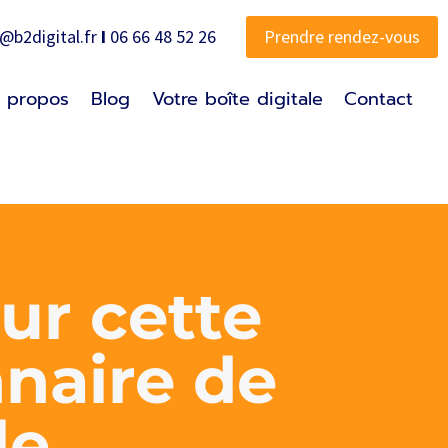
o@b2digital.fr
I
06 66 48 52 26
Prendre rendez-vous
 propos
Blog
Votre boîte digitale
Contact
sur cette
nnaire de
le