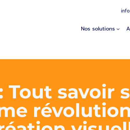
inf
Nos solutions
A
: Tout savoir 
me révolutio
réation visuel