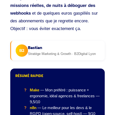
missions réelles, de nuits à déboguer des
webhooks
et de quelques euros gaspillés sur
des abonnements que je regrette encore.
Objectif : vous éviter exactement ça.
Bastian
B2
Stratège Marketing & Growth · B2Digital Lyon
RÉSUMÉ RAPIDE
Make
— Mon préféré : puissance +
ergonomie, idéal agences & freelances —
9,5/10
n8n
— Le meilleur pour les devs & le
RGPD (open-source, self-host) — 9/10