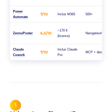
Power
7/10
Inclus M365
500+
Automate
~170 €
6,5/10
ZennoPoster
Navigateur/custo
(licence)
Claude
Inclus Claude
7/10
MCP + desktop
Cowork
Pro
1