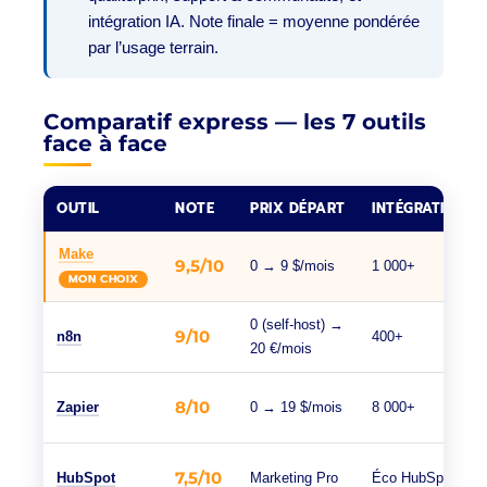
intégration IA. Note finale = moyenne pondérée
par l’usage terrain.
Comparatif express — les 7 outils
face à face
OUTIL
NOTE
PRIX DÉPART
INTÉGRATIONS
Make
9,5/10
0 → 9 $/mois
1 000+
MON CHOIX
0 (self-host) →
9/10
n8n
400+
20 €/mois
8/10
Zapier
0 → 19 $/mois
8 000+
7,5/10
HubSpot
Marketing Pro
Éco HubSpot