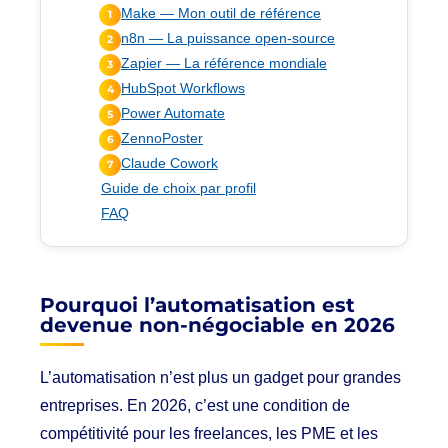
Make — Mon outil de référence
1
n8n — La puissance open-source
2
Zapier — La référence mondiale
3
HubSpot Workflows
4
Power Automate
5
ZennoPoster
6
Claude Cowork
7
Guide de choix par profil
FAQ
Pourquoi l’automatisation est
devenue non-négociable en 2026
L’automatisation n’est plus un gadget pour grandes
entreprises. En 2026, c’est une condition de
compétitivité pour les freelances, les PME et les