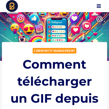
Aller
B2Digital
au
contenu
COMMUNITY MANAGEMENT
Comment
télécharger
un GIF depuis