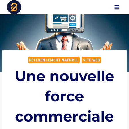
Aller
B2Digital
au
contenu
RÉFÉRENCEMENT NATUREL
SITE WEB
Une nouvelle
force
commerciale